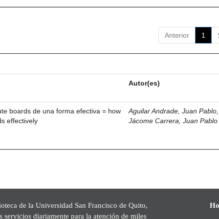
Anterior
1
Autor(es)
ute boards de una forma efectiva = how
Aguilar Andrade, Juan Pablo, 
s effectively
Jácome Carrera, Juan Pablo
ioteca de la Universidad San Francisco de Quito,
Ho
s servicios diariamente para la atención de miles