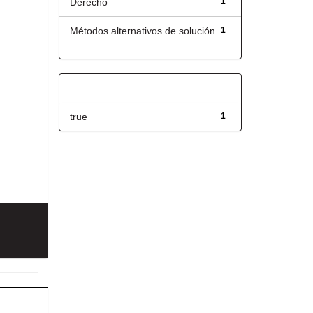
Derecho
1
Métodos alternativos de solución
1
...
Has File(s)
true
1