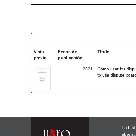
Resultados por ítem:
Vista
Fecha de
Título
previa
publicación
2021
Cómo usar los disp
to use dispute board
La bibl
abre su