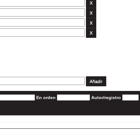
En orden
Autor/registro