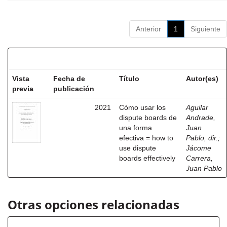
Anterior
1
Siguiente
Resultados por ítem:
Vista
Fecha de
Título
Autor(es)
previa
publicación
2021
Cómo usar los
Aguilar
dispute boards de
Andrade,
una forma
Juan
efectiva = how to
Pablo, dir.
;
use dispute
Jácome
boards effectively
Carrera,
Juan Pablo
Otras opciones relacionadas