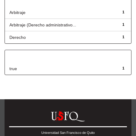
Título
Arbitraje
1
Arbitraje (Derecho administrativo...
1
Derecho
1
Has File(s)
true
1
Universidad San Francisco de Quito