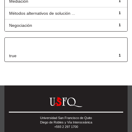
Mediación
1
Métodos alternativos de solución ...
1
Negociación
1
Has File(s)
true
1
Universidad San Francisco de Quito
Diego de Robles y Vía Interoceánica
+593 2 297 1700