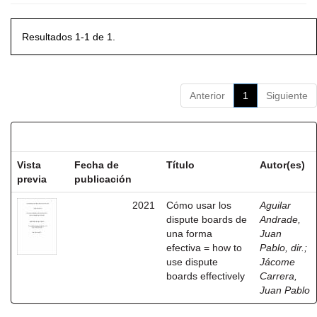
Resultados 1-1 de 1.
Anterior
1
Siguiente
Resultados por ítem:
Vista
Fecha de
Título
Autor(es)
previa
publicación
2021
Cómo usar los
Aguilar
dispute boards de
Andrade,
una forma
Juan
efectiva = how to
Pablo, dir.
;
use dispute
Jácome
boards effectively
Carrera,
Juan Pablo