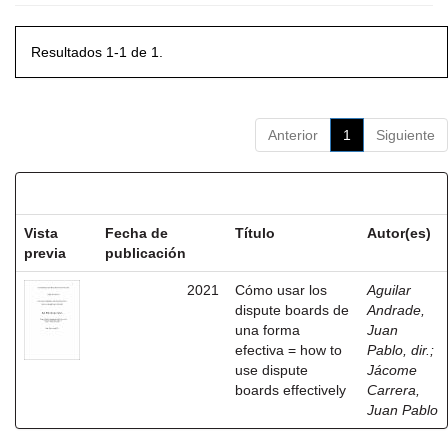
Resultados 1-1 de 1.
Anterior
1
Siguiente
Resultados por ítem:
Vista
Fecha de
Título
Autor(es)
previa
publicación
2021
Cómo usar los
Aguilar
dispute boards de
Andrade,
una forma
Juan
efectiva = how to
Pablo, dir.
;
use dispute
Jácome
boards effectively
Carrera,
Juan Pablo