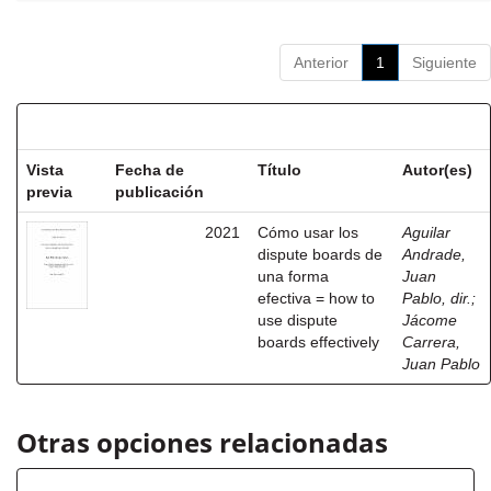
Anterior
1
Siguiente
Resultados por ítem:
Vista
Fecha de
Título
Autor(es)
previa
publicación
2021
Cómo usar los
Aguilar
dispute boards de
Andrade,
una forma
Juan
efectiva = how to
Pablo, dir.
;
use dispute
Jácome
boards effectively
Carrera,
Juan Pablo
Otras opciones relacionadas