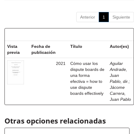
Anterior
1
Siguiente
Resultados por ítem:
Vista
Fecha de
Título
Autor(es)
previa
publicación
2021
Cómo usar los
Aguilar
dispute boards de
Andrade,
una forma
Juan
efectiva = how to
Pablo, dir.
;
use dispute
Jácome
boards effectively
Carrera,
Juan Pablo
Otras opciones relacionadas