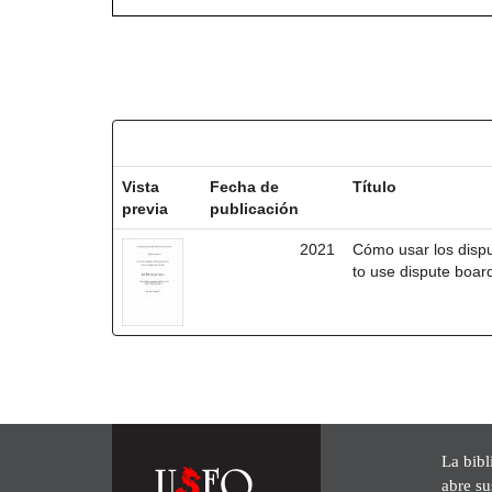
Resultados por ítem:
Vista
Fecha de
Título
previa
publicación
2021
Cómo usar los disp
to use dispute board
La bibl
abre su