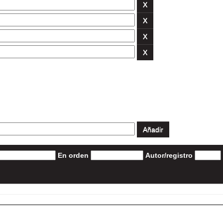
En orden
Autor/registro