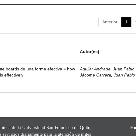
Anterior
1
Autor(es)
ute boards de una forma efectiva = how
Aguilar Andrade, Juan Pablo, 
s effectively
Jácome Carrera, Juan Pablo
ioteca de la Universidad San Francisco de Quito,
Ho
s servicios diariamente para la atención de miles