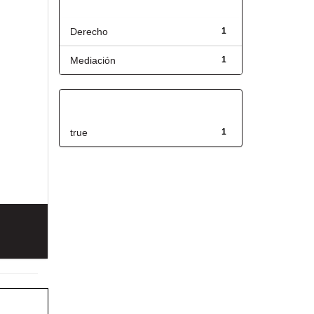
Título
Derecho
1
Mediación
1
Has File(s)
true
1