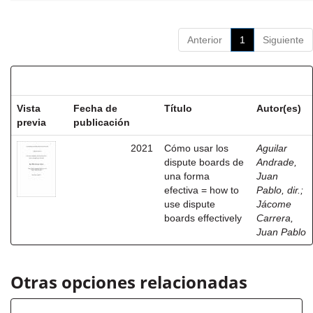
Anterior
1
Siguiente
Resultados por ítem:
Vista
Fecha de
Título
Autor(es)
previa
publicación
2021
Cómo usar los
Aguilar
dispute boards de
Andrade,
una forma
Juan
efectiva = how to
Pablo, dir.
;
use dispute
Jácome
boards effectively
Carrera,
Juan Pablo
Otras opciones relacionadas