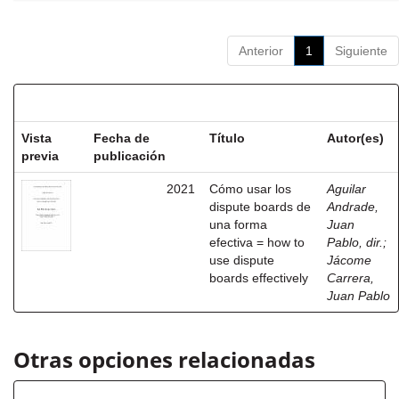
Anterior
1
Siguiente
Resultados por ítem:
Vista
Fecha de
Título
Autor(es)
previa
publicación
2021
Cómo usar los
Aguilar
dispute boards de
Andrade,
una forma
Juan
efectiva = how to
Pablo, dir.
;
use dispute
Jácome
boards effectively
Carrera,
Juan Pablo
Otras opciones relacionadas