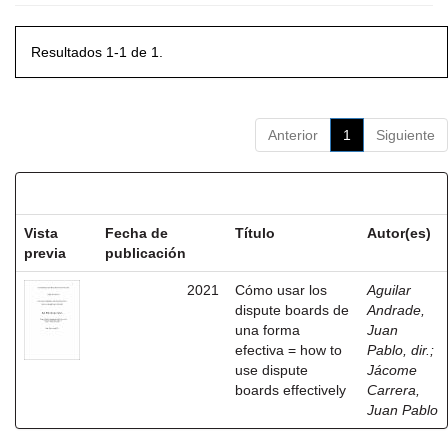
Resultados 1-1 de 1.
Anterior
1
Siguiente
Resultados por ítem:
Vista
Fecha de
Título
Autor(es)
previa
publicación
2021
Cómo usar los
Aguilar
dispute boards de
Andrade,
una forma
Juan
efectiva = how to
Pablo, dir.
;
use dispute
Jácome
boards effectively
Carrera,
Juan Pablo