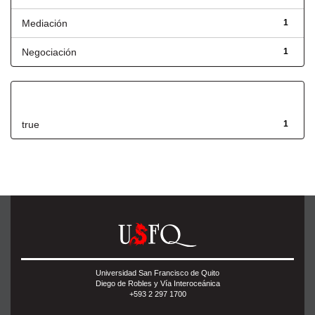
Mediación
1
Negociación
1
Has File(s)
true
1
Universidad San Francisco de Quito
Diego de Robles y Vía Interoceánica
+593 2 297 1700