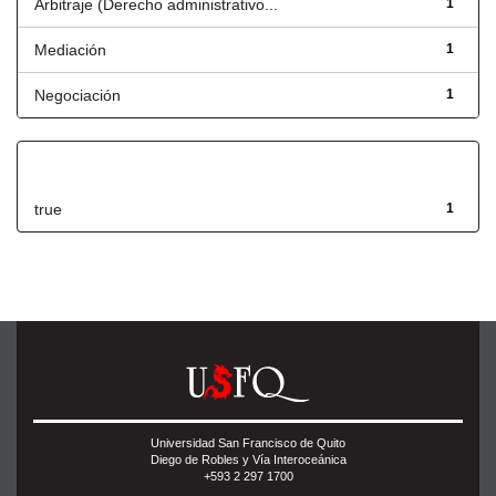
Arbitraje (Derecho administrativo...
1
Mediación
1
Negociación
1
Has File(s)
true
1
Universidad San Francisco de Quito
Diego de Robles y Vía Interoceánica
+593 2 297 1700