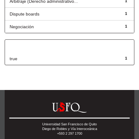
Arbitraje (Derecho administrativo...
1
Dispute boards
1
Negociación
1
Has File(s)
true
1
Universidad San Francisco de Quito
Diego de Robles y Vía Interoceánica
+593 2 297 1700