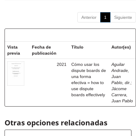
Anterior
1
Siguiente
Resultados por ítem:
Vista
Fecha de
Título
Autor(es)
previa
publicación
2021
Cómo usar los
Aguilar
dispute boards de
Andrade,
una forma
Juan
efectiva = how to
Pablo, dir.
;
use dispute
Jácome
boards effectively
Carrera,
Juan Pablo
Otras opciones relacionadas