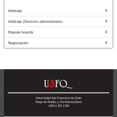
Título
Arbitraje
1
Arbitraje (Derecho administrativo...
1
Dispute boards
1
Negociación
1
Universidad San Francisco de Quito
Diego de Robles y Vía Interoceánica
+593 2 297 1700