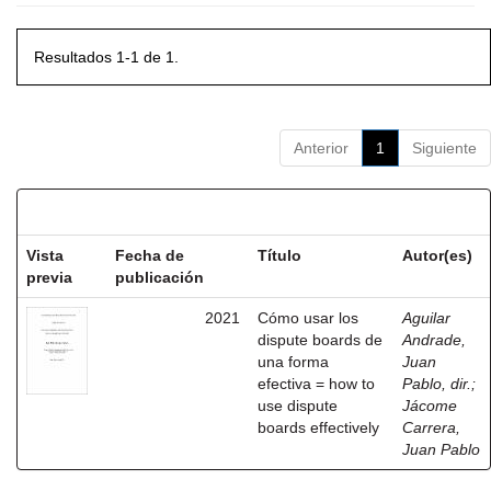
Resultados 1-1 de 1.
Anterior
1
Siguiente
Resultados por ítem:
Vista
Fecha de
Título
Autor(es)
previa
publicación
2021
Cómo usar los
Aguilar
dispute boards de
Andrade,
una forma
Juan
efectiva = how to
Pablo, dir.
;
use dispute
Jácome
boards effectively
Carrera,
Juan Pablo