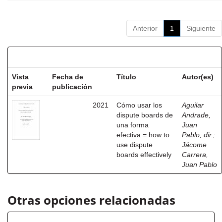
Anterior
1
Siguiente
Resultados por ítem:
Vista
Fecha de
Título
Autor(es)
previa
publicación
2021
Cómo usar los
Aguilar
dispute boards de
Andrade,
una forma
Juan
efectiva = how to
Pablo, dir.
;
use dispute
Jácome
boards effectively
Carrera,
Juan Pablo
Otras opciones relacionadas