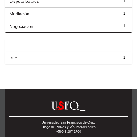
Dispute boards
1
Mediación
1
Negociación
1
Has File(s)
true
1
Universidad San Francisco de Quito
Diego de Robles y Vía Interoceánica
+593 2 297 1700