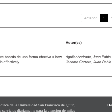
Anterior
1
Autor(es)
ute boards de una forma efectiva = how
Aguilar Andrade, Juan Pablo, 
s effectively
Jácome Carrera, Juan Pablo
ioteca de la Universidad San Francisco de Quito,
Ho
s servicios diariamente para la atención de miles