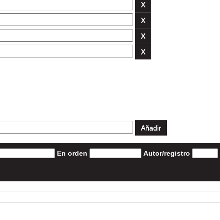
En orden
Autor/registro