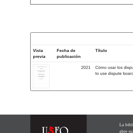
Resultados por ítem:
Vista
Fecha de
Título
previa
publicación
2021
Cómo usar los disp
to use dispute board
La bibl
abre su