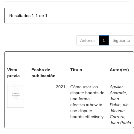
Resultados 1-1 de 1.
Anterior
1
Siguiente
Resultados por ítem:
Vista
Fecha de
Título
Autor(es)
previa
publicación
2021
Cómo usar los
Aguilar
dispute boards de
Andrade,
una forma
Juan
efectiva = how to
Pablo, dir.
;
use dispute
Jácome
boards effectively
Carrera,
Juan Pablo