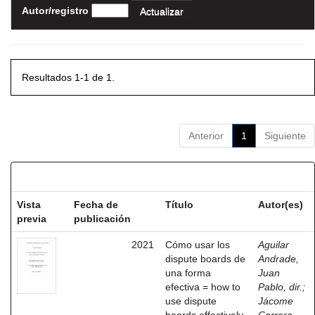
Autor/registro
Resultados 1-1 de 1.
Anterior
1
Siguiente
Resultados por ítem:
Vista
Fecha de
Título
Autor(es)
previa
publicación
2021
Cómo usar los
Aguilar
dispute boards de
Andrade,
una forma
Juan
efectiva = how to
Pablo, dir.
;
use dispute
Jácome