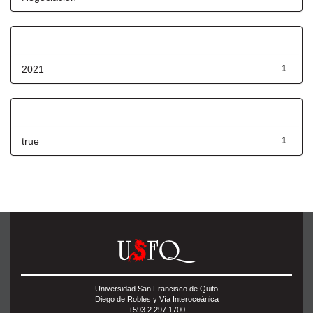
Fecha de lanzamiento
2021
1
Has File(s)
true
1
Universidad San Francisco de Quito
Diego de Robles y Vía Interoceánica
+593 2 297 1700