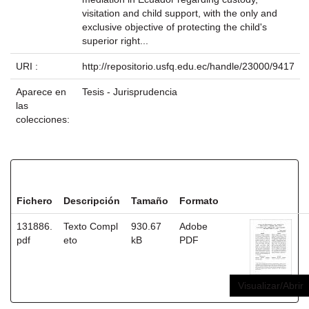
visitation and child support, with the only and
exclusive objective of protecting the child's
superior right...
URI :
http://repositorio.usfq.edu.ec/handle/23000/9417
Aparece en
Tesis - Jurisprudencia
las
colecciones:
Ficheros en este ítem:
Fichero
Descripción
Tamaño
Formato
131886.
Texto Compl
930.67
Adobe
pdf
eto
kB
PDF
Visualizar/Abrir