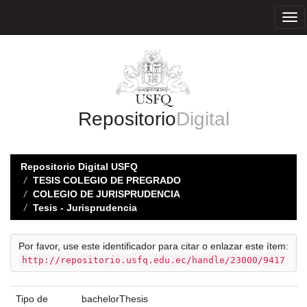
Skip
navigation
Repositorio
Digital
Repositorio Digital USFQ
TESIS COLEGIO DE PREGRADO
COLEGIO DE JURISPRUDENCIA
Tesis - Jurisprudencia
Por favor, use este identificador para citar o enlazar este ítem:
http://repositorio.usfq.edu.ec/handle/23000/9417
Tipo de
bachelorThesis