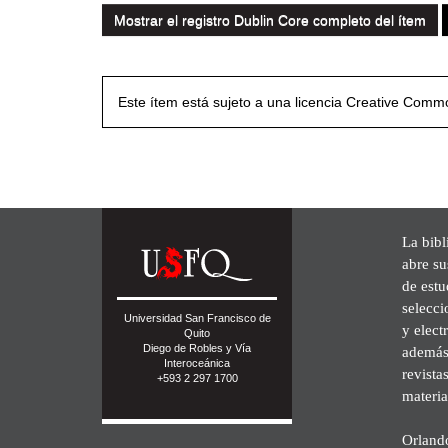
Mostrar el registro Dublin Core completo del ítem
Este ítem está sujeto a una licencia Creative Com
La bibl
abre su
de est
selecci
Universidad San Francisco de
y elect
Quito
Diego de Robles y Vía
además 
Interoceánica
revista
+593 2 297 1700
materia
Orland