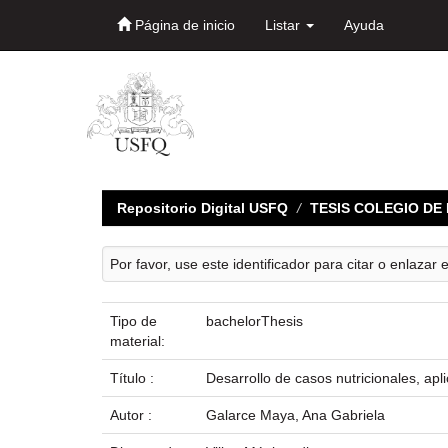
Página de inicio
Listar
Ayuda
Skip
navigation
Repositorio Digital USFQ
TESIS COLEGIO D
Por favor, use este identificador para citar o enlazar 
Tipo de
bachelorThesis
material:
Título :
Desarrollo de casos nutricionales, apli
Autor :
Galarce Maya, Ana Gabriela