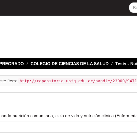
E PREGRADO
COLEGIO DE CIENCIAS DE LA SALUD
Tesis - N
este ítem:
http://repositorio.usfq.edu.ec/handle/23000/9471
cando nutrición comunitaria, ciclo de vida y nutrición clínica (Enfermeda