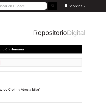
Servicios
Repositorio
Digital
utrición Humana
d de Crohn y Atresia biliar)