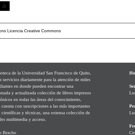
mons
Licencia Creative Commons
ioteca de la Universidad San Francisco de Quito,
Ho
s servicios diariamente para la atención de miles
udiantes en donde pueden encontrar una
Se
onada y actualizada colección de libros impresos
Lu
rónicos en todas las áreas del conocimiento,
cuenta con suscripciones a las más importantes
Pe
s científicas y técnicas, una extensa colección de
Lu
les multimedia y acceso.
Fer
o Bracho
Ce