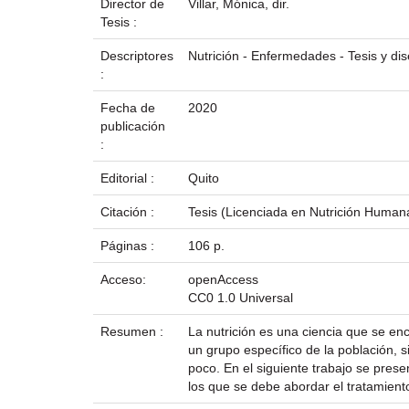
Director de
Villar, Mónica, dir.
Tesis :
Descriptores
Nutrición - Enfermedades - Tesis y d
:
Fecha de
2020
publicación
:
Editorial :
Quito
Citación :
Tesis (Licenciada en Nutrición Humana
Páginas :
106 p.
Acceso:
openAccess
CC0 1.0 Universal
Resumen :
La nutrición es una ciencia que se e
un grupo específico de la población, 
poco. En el siguiente trabajo se prese
los que se debe abordar el tratamiento