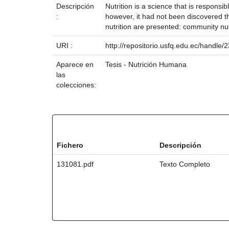
Descripción
Nutrition is a science that is responsi
:
however, it had not been discovered th
nutrition are presented: community nutri
URI :
http://repositorio.usfq.edu.ec/handle
Aparece en
Tesis - Nutrición Humana
las
colecciones:
Ficheros en este ítem:
Fichero
Descripción
131081.pdf
Texto Completo