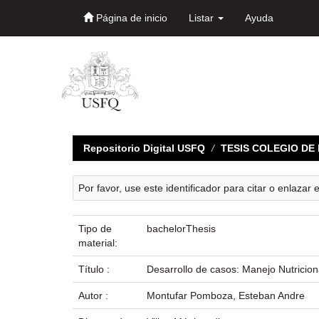
Página de inicio
Listar
Ayuda
Skip
navigation
Repositorio Digital USFQ
TESIS COLEGIO D
Por favor, use este identificador para citar o enlazar 
Tipo de
bachelorThesis
material:
Título :
Desarrollo de casos: Manejo Nutricion
Autor :
Montufar Pomboza, Esteban Andre