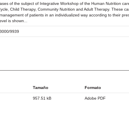
ases of the subject of Integrative Workshop of the Human Nutrition car
Cycle, Child Therapy, Community Nutrition and Adult Therapy. These cas
c management of patients in an individualized way according to their pr
evel is shown...
/23000/9939
Tamaño
Formato
957.51 kB
Adobe PDF