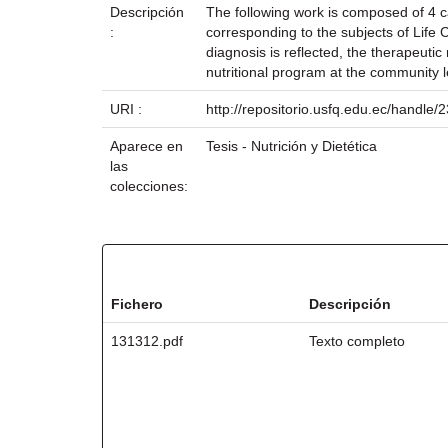
Descripción
The following work is composed of 4 c
:
corresponding to the subjects of Life 
diagnosis is reflected, the therapeuti
nutritional program at the community l
URI :
http://repositorio.usfq.edu.ec/handle
Aparece en
Tesis - Nutrición y Dietética
las
colecciones:
Ficheros en este ítem:
Fichero
Descripción
131312.pdf
Texto completo