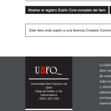
Mostrar el registro Dublin Core completo del ítem
Este ítem está sujeto a una licencia Creative Com
La bibl
abre su
de est
selecci
Universidad San Francisco de
y elect
Quito
Diego de Robles y Vía
además 
Interoceánica
revista
+593 2 297 1700
materia