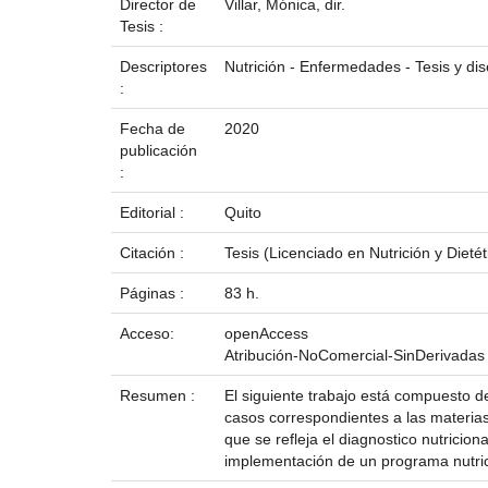
Director de
Villar, Mónica, dir.
Tesis :
Descriptores
Nutrición - Enfermedades - Tesis y d
:
Fecha de
2020
publicación
:
Editorial :
Quito
Citación :
Tesis (Licenciado en Nutrición y Dieté
Páginas :
83 h.
Acceso:
openAccess
Atribución-NoComercial-SinDerivadas
Resumen :
El siguiente trabajo está compuesto de
casos correspondientes a las materias 
que se refleja el diagnostico nutricio
implementación de un programa nutrici