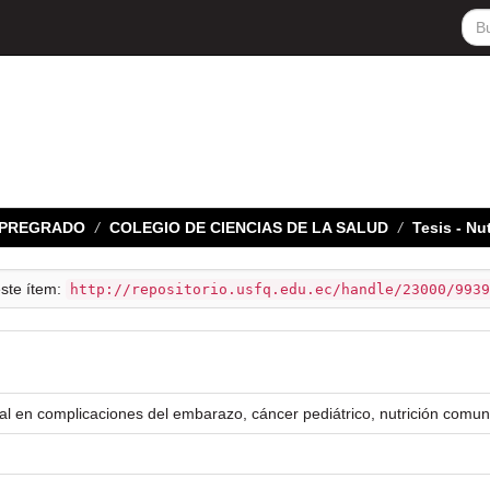
E PREGRADO
COLEGIO DE CIENCIAS DE LA SALUD
Tesis - Nu
este ítem:
http://repositorio.usfq.edu.ec/handle/23000/9939
al en complicaciones del embarazo, cáncer pediátrico, nutrición comuni