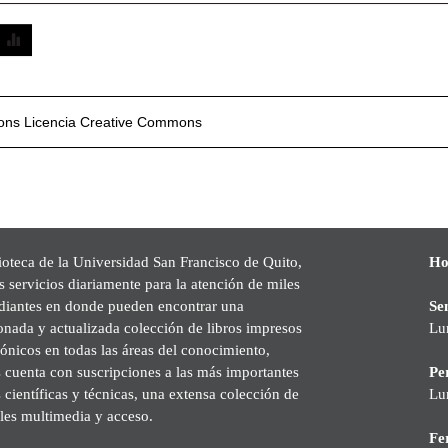
mons
Licencia Creative Commons
ioteca de la Universidad San Francisco de Quito,
Ho
s servicios diariamente para la atención de miles
udiantes en donde pueden encontrar una
Se
onada y actualizada colección de libros impresos
Lu
rónicos en todas las áreas del conocimiento,
cuenta con suscripciones a las más importantes
Pe
s científicas y técnicas, una extensa colección de
Lu
les multimedia y acceso.
Fer