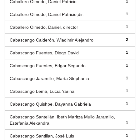
Caballero Olmedo, Daniel Patricio
1
Caballero Olmedo, Daniel Patricio,dir.
1
Caballero Olmedo, Daniel, director
1
Cabascango Calderón, Wladimir Alejandro
2
Cabascango Fuentes, Diego David
1
Cabascango Fuentes, Edgar Segundo
1
Cabascango Jaramillo, María Stephania
1
Cabascango Lema, Lucía Yarina
1
Cabascango Quishpe, Dayanna Gabriela
1
Cabascango Santellán, Ibeth Maritza Mullo Jaramillo,
Estefanía Alexandra
1
Cabascango Santillan, José Luis
1