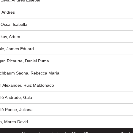
 Silva, Andrés Esteban
, Andrés
 Ossa, Isabella
kov, Artem
le, James Eduard
an Ricaurte, Daniel Puma
chbaum Saona, Rebecca María
n Alexander, Ruiz Maldonado
ifé Andrade, Gala
ifé Ponce, Juliana
o, Marco David