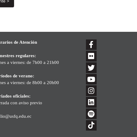
nte >
rarios de Atención
mestres regulares:
nes a viernes: de 7h00 a 21h00
ríodos de verano:
nes a viernes: de 8h00 a 20h00
iados oficiales:
rrada con aviso previo
blio@usfq.edu.ec