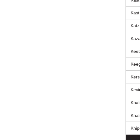
Kast
Kast
Katz
Kaza
Keeb
Keeg
Kers
Kevi
Khal
Khal
Khip