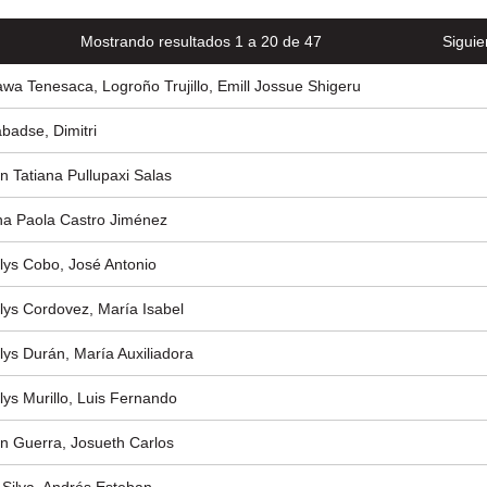
Mostrando resultados 1 a 20 de 47
Siguie
wa Tenesaca, Logroño Trujillo, Emill Jossue Shigeru
badse, Dimitri
n Tatiana Pullupaxi Salas
na Paola Castro Jiménez
lys Cobo, José Antonio
lys Cordovez, María Isabel
lys Durán, María Auxiliadora
lys Murillo, Luis Fernando
in Guerra, Josueth Carlos