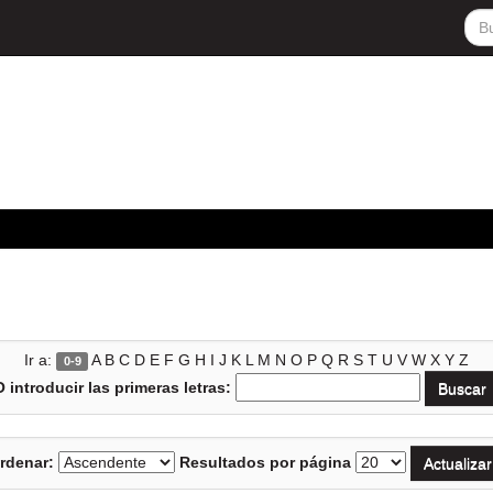
Ir a:
A
B
C
D
E
F
G
H
I
J
K
L
M
N
O
P
Q
R
S
T
U
V
W
X
Y
Z
0-9
O introducir las primeras letras:
rdenar:
Resultados por página