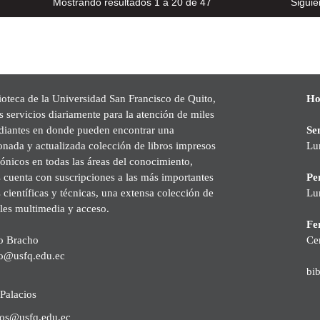
Mostrando resultados 1 a 20 de 47
Siguie
ioteca de la Universidad San Francisco de Quito,
Ho
s servicios diariamente para la atención de miles
udiantes en donde pueden encontrar una
Se
onada y actualizada colección de libros impresos
Lu
rónicos en todas las áreas del conocimiento,
cuenta con suscripciones a las más importantes
Pe
s científicas y técnicas, una extensa colección de
Lu
les multimedia y acceso.
Fer
o Bracho
Ce
o@usfq.edu.ec
bi
Palacios
ios@usfq.edu.ec