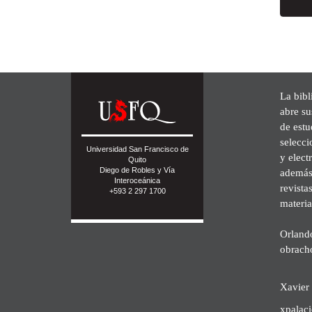
La bibl
abre su
de est
selecci
Universidad San Francisco de
y elect
Quito
Diego de Robles y Vía
además 
Interoceánica
revista
+593 2 297 1700
materia
Orland
obrach
Xavier 
xpalac