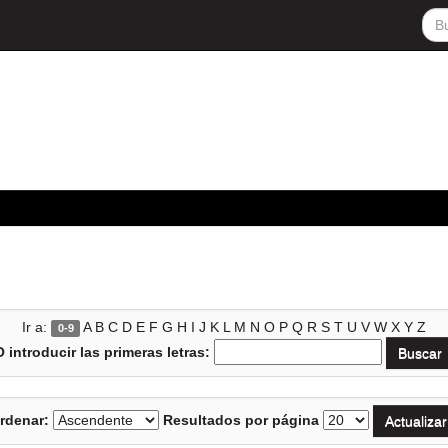
Ir a:
A
B
C
D
E
F
G
H
I
J
K
L
M
N
O
P
Q
R
S
T
U
V
W
X
Y
Z
0-9
O introducir las primeras letras:
rdenar:
Resultados por página