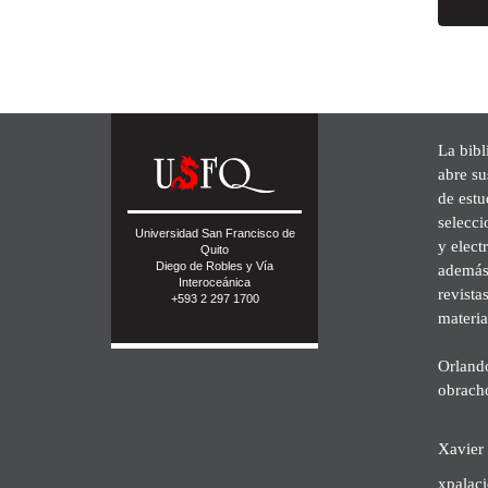
La bibl
abre su
de est
selecci
Universidad San Francisco de
y elect
Quito
Diego de Robles y Vía
además 
Interoceánica
revista
+593 2 297 1700
materia
Orland
obrach
Xavier 
xpalac