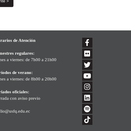
nte >
rarios de Atención
mestres regulares:
nes a viernes: de 7h00 a 21h00
ríodos de verano:
nes a viernes: de 8h00 a 20h00
iados oficiales:
rrada con aviso previo
blio@usfq.edu.ec