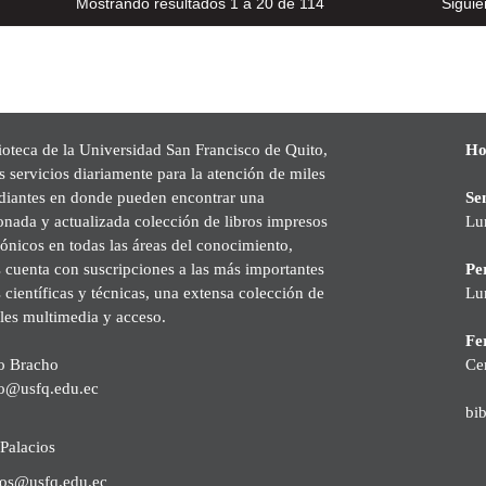
Mostrando resultados 1 a 20 de 114
Siguie
ioteca de la Universidad San Francisco de Quito,
Ho
s servicios diariamente para la atención de miles
udiantes en donde pueden encontrar una
Se
onada y actualizada colección de libros impresos
Lu
rónicos en todas las áreas del conocimiento,
cuenta con suscripciones a las más importantes
Pe
s científicas y técnicas, una extensa colección de
Lu
les multimedia y acceso.
Fer
o Bracho
Ce
o@usfq.edu.ec
bi
Palacios
ios@usfq.edu.ec