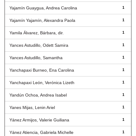
Yajamín Guaygua, Andrea Carolina
1
Yajamín Yajamín, Alexandra Paola
1
Yamila Álvarez, Bárbara, dir.
1
Yances Astudillo, Odett Samira
1
Yances Astudillo, Samantha
1
Yanchapaxi Burneo, Ena Carolina
1
Yanchapaxi León, Verónica Lizeth
1
Yandún Ochoa, Andrea Isabel
1
Yanes Mijas, Lenin Ariel
1
Yánez Armijos, Valerie Guiliana
1
Yánez Atiencia, Gabriela Michelle
1