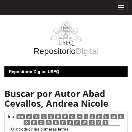
Skip
navigation
Repositorio
Digital
Repositorio Digital USFQ
Buscar por Autor Abad
Cevallos, Andrea Nicole
Ir a:
0-9
A
B
C
D
E
F
G
H
I
J
K
L
M
N
O
P
Q
R
S
T
U
V
W
X
Y
Z
O introducir las primeras letras: