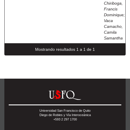
Chiriboga,
Francis
Dominique
;
Vaca
Camacho,
Camila
Samantha
Mostrando resultados 1 a 1 de 1
Universidad San Francisco de Quito
Diego de Robles y Vía Interoceánica
+593 2 297 1700