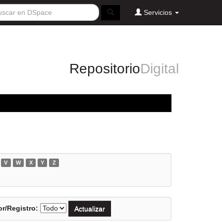
Servicios
Repositorio
Digital
V
W
X
Y
Z
r/Registro: