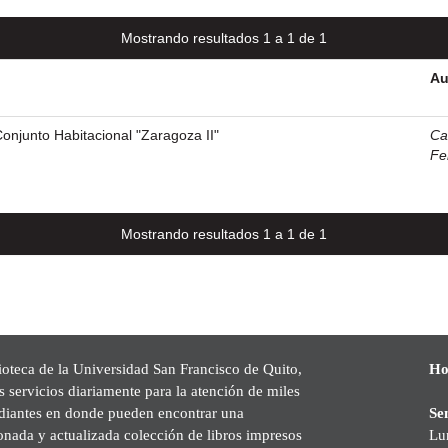
Mostrando resultados 1 a 1 de 1
Au
onjunto Habitacional "Zaragoza II"
Cas
Fe
Mostrando resultados 1 a 1 de 1
ioteca de la Universidad San Francisco de Quito,
Ho
s servicios diariamente para la atención de miles
udiantes en donde pueden encontrar una
Se
onada y actualizada colección de libros impresos
Lu