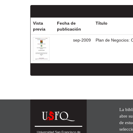
Vista
Fecha de
Título
previa
publicación
sep-2009
Plan de Negocios: C
La bibl
abre su
de est
selecci
Universidad San Francisco de