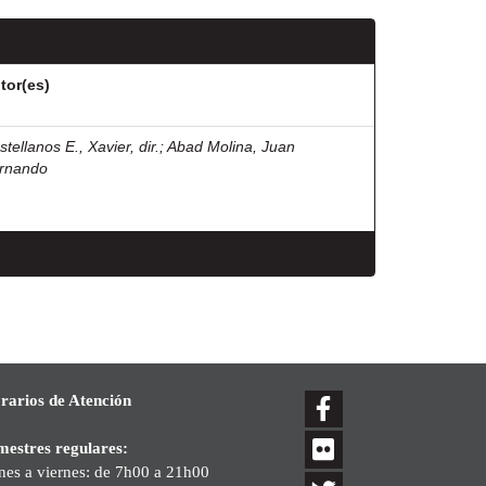
tor(es)
tellanos E., Xavier, dir.
;
Abad Molina, Juan
rnando
rarios de Atención
mestres regulares:
nes a viernes: de 7h00 a 21h00