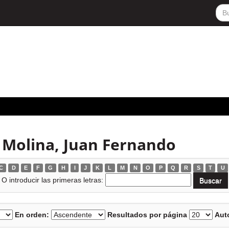
 Molina, Juan Fernando
C
D
E
F
G
H
I
J
K
L
M
N
O
P
Q
R
S
T
U
O introducir las primeras letras:
En orden:
Resultados por página
Auto