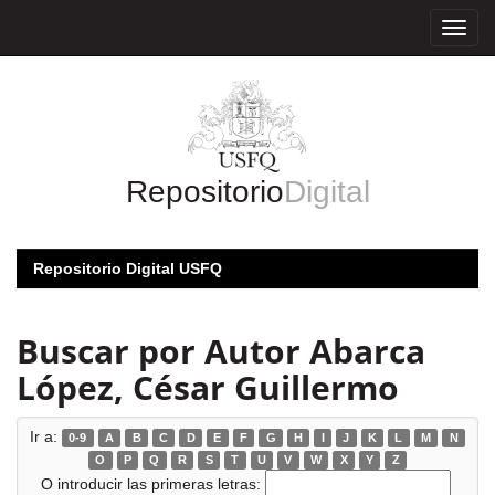
Skip
navigation
Repositorio
Digital
Repositorio Digital USFQ
Buscar por Autor Abarca
López, César Guillermo
Ir a:
0-9
A
B
C
D
E
F
G
H
I
J
K
L
M
N
O
P
Q
R
S
T
U
V
W
X
Y
Z
O introducir las primeras letras: