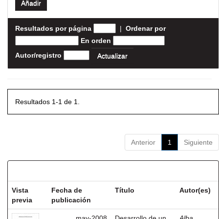
Resultados por página
|
Ordenar por
En orden
Autor/registro
Resultados 1-1 de 1.
Anterior
1
Siguiente
Resultados por ítem:
Vista
Fecha de
Título
Autor(es)
previa
publicación
may-2008
Desarrollo de un
Alba,