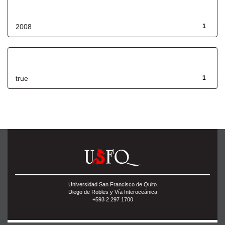
Fecha de lanzamiento
2008
1
Has File(s)
true
1
Universidad San Francisco de Quito
Diego de Robles y Vía Interoceánica
+593 2 297 1700