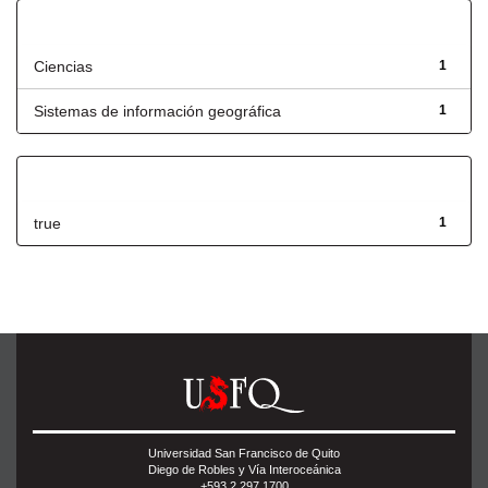
Título
Ciencias
1
Sistemas de información geográfica
1
Has File(s)
true
1
Universidad San Francisco de Quito
Diego de Robles y Vía Interoceánica
+593 2 297 1700