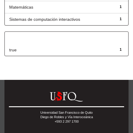
Matemáticas
1
Sistemas de computación interactivos
1
Has File(s)
true
1
Universidad San Francisco de Quito
Diego de Robles y Vía Interoceánica
+593 2 297 1700