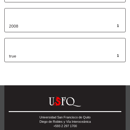
Fecha de lanzamiento
2008
1
Has File(s)
true
1
Universidad San Francisco de Quito
Diego de Robles y Vía Interoceánica
+593 2 297 1700