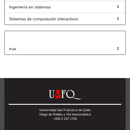
Ingeniería en sistemas
1
Sistemas de computación interactivos
1
Has File(s)
true
1
Universidad San Francisco de Quito
Diego de Robles y Vía Interoceánica
+593 2 297 1700