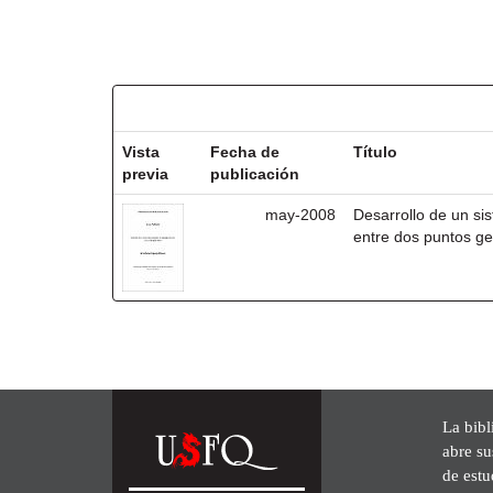
Resultados por ítem:
Vista
Fecha de
Título
previa
publicación
may-2008
Desarrollo de un si
entre dos puntos ge
La bibl
abre su
de est