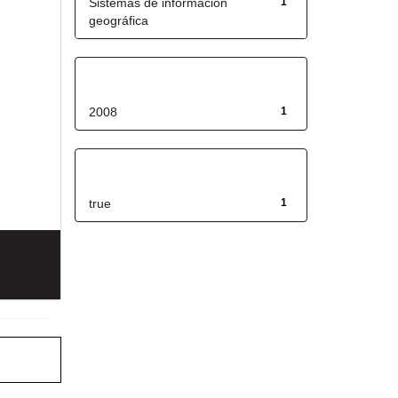
Sistemas de información
1
geográfica
Fecha de lanzamiento
2008
1
Has File(s)
true
1