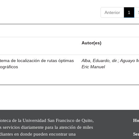
Anterior
1
Autor(es)
stema de localización de rutas óptimas
Alba, Eduardo, dir.
;
Aguayo M
ográficos
Eric Manuel
ioteca de la Universidad San Francisco de Quito,
Ho
s servicios diariamente para la atención de miles
udiantes en donde pueden encontrar una
Se