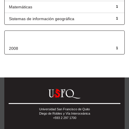
Matemáticas
1
Sistemas de información geográfica
1
Fecha de lanzamiento
2008
1
Universidad San Francisco de Quito
Diego de Robles y Vía Interoceánica
+593 2 297 1700