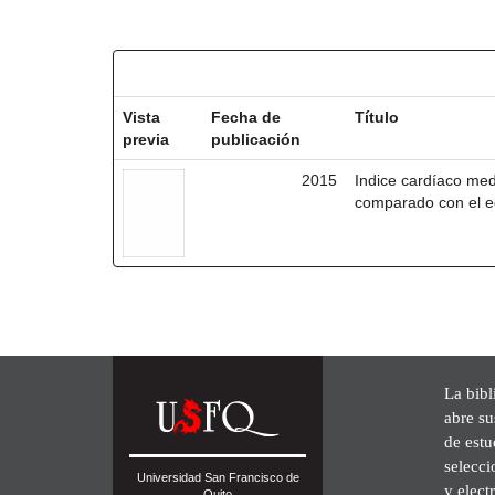
Resultados por ítem:
Vista
Fecha de
Título
previa
publicación
2015
Indice cardíaco me
comparado con el e
La bibl
abre su
de est
selecci
Universidad San Francisco de
y elect
Quito