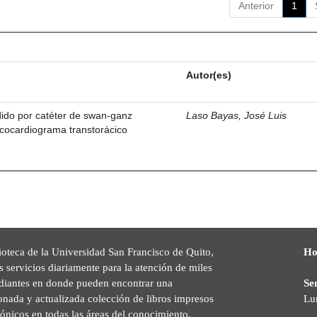
Anterior
1
Autor(es)
dido por catéter de swan-ganz
Laso Bayas, José Luis
cocardiograma transtorácico
ioteca de la Universidad San Francisco de Quito,
Ho
s servicios diariamente para la atención de miles
udiantes en donde pueden encontrar una
Se
onada y actualizada colección de libros impresos
Lu
rónicos en todas las áreas del conocimiento,