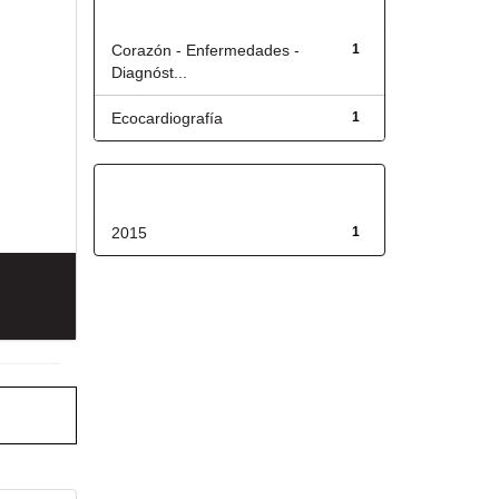
Título
Corazón - Enfermedades -
1
Diagnóst...
Ecocardiografía
1
Fecha de lanzamiento
2015
1