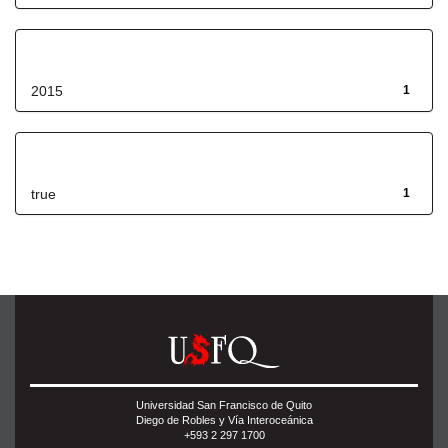
Fecha de lanzamiento
2015
1
Has File(s)
true
1
Universidad San Francisco de Quito
Diego de Robles y Vía Interoceánica
+593 2 297 1700