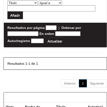
Resultados por página
|
Ordenar por
En orden
Autor/registro
Resultados 1-1 de 1.
Anterior
1
Siguiente
Resultados por ítem:
Vista
Fecha de
Título
Autor(es)