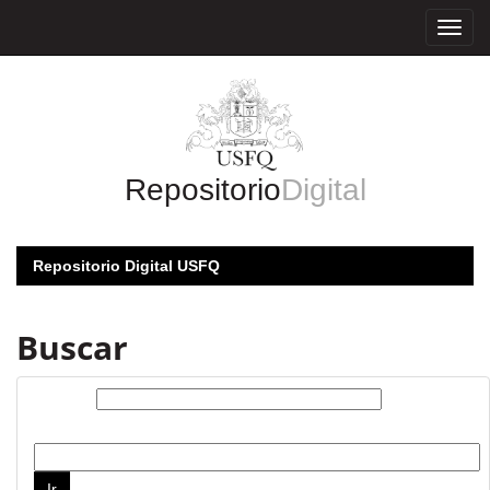
Skip
navigation
Repositorio
Digital
Repositorio Digital USFQ
Buscar
Buscar:
por