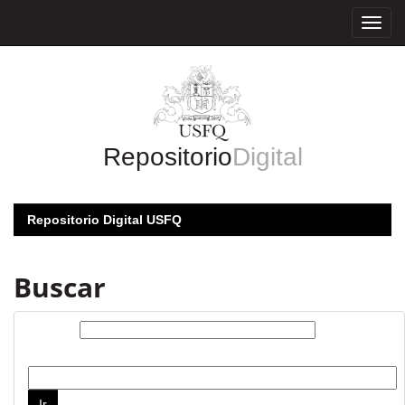
Skip
navigation
Repositorio
Digital
Repositorio Digital USFQ
Buscar
Buscar:
por