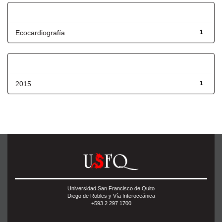
Título
Ecocardiografía
1
Fecha de lanzamiento
2015
1
Universidad San Francisco de Quito
Diego de Robles y Vía Interoceánica
+593 2 297 1700