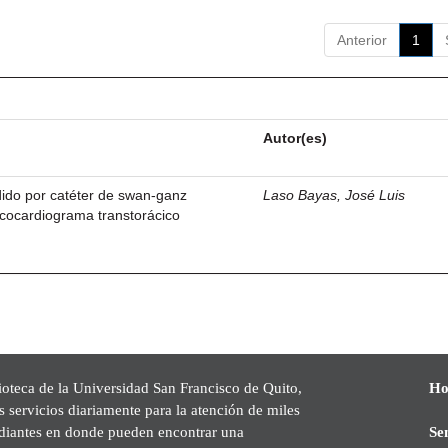
Anterior
1
Autor(es)
dido por catéter de swan-ganz
Laso Bayas, José Luis
cocardiograma transtorácico
ioteca de la Universidad San Francisco de Quito,
Ho
s servicios diariamente para la atención de miles
udiantes en donde pueden encontrar una
Se