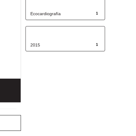
Título
Ecocardiografía
1
Fecha de lanzamiento
2015
1