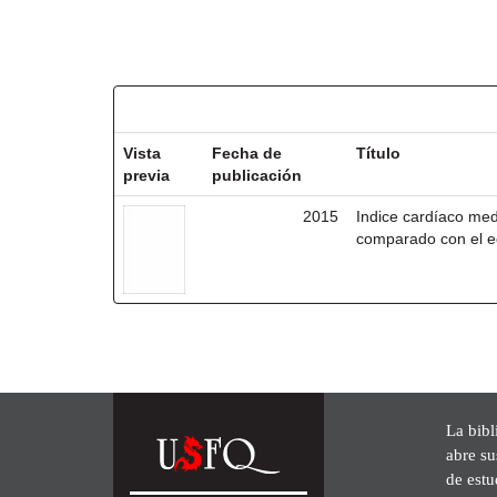
Resultados por ítem:
Vista
Fecha de
Título
previa
publicación
2015
Indice cardíaco me
comparado con el e
La bibl
abre su
de est