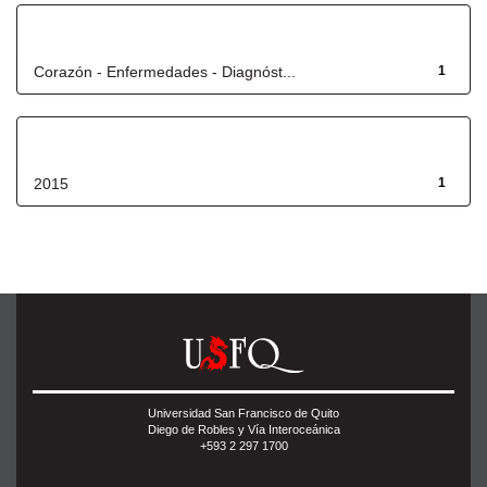
Título
Corazón - Enfermedades - Diagnóst...
1
Fecha de lanzamiento
2015
1
Universidad San Francisco de Quito
Diego de Robles y Vía Interoceánica
+593 2 297 1700