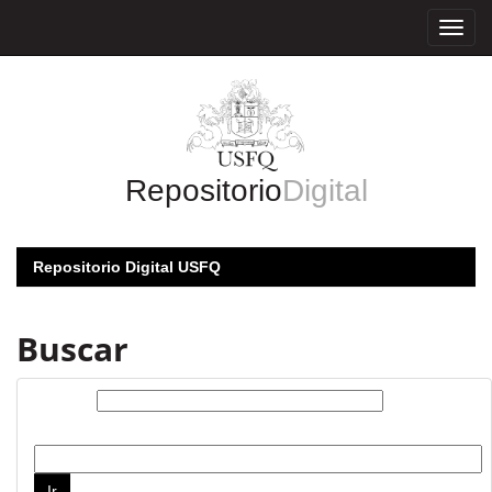
Skip
navigation
Repositorio
Digital
Repositorio Digital USFQ
Buscar
Buscar:
por