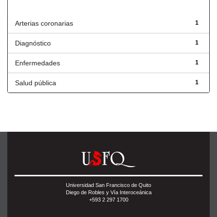
Título
Arterias coronarias
1
Diagnóstico
1
Enfermedades
1
Salud pública
1
Universidad San Francisco de Quito
Diego de Robles y Vía Interoceánica
+593 2 297 1700