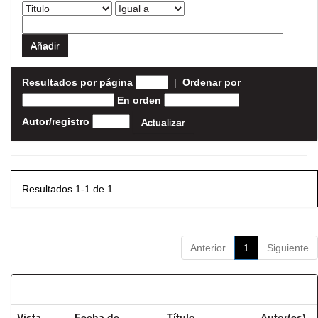
Resultados por página
|
Ordenar por
En orden
Autor/registro
Resultados 1-1 de 1.
Anterior
1
Siguiente
Resultados por ítem:
Vista
Fecha de
Título
Autor(es)