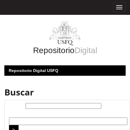
Skip
navigation
Repositorio
Digital
Repositorio Digital USFQ
Buscar
Buscar:
por