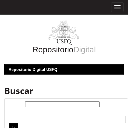
Skip
navigation
Repositorio
Digital
Repositorio Digital USFQ
Buscar
Buscar:
por