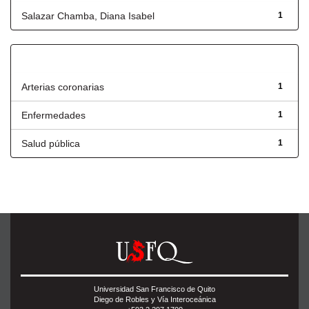
Salazar Chamba, Diana Isabel
1
Título
Arterias coronarias
1
Enfermedades
1
Salud pública
1
Universidad San Francisco de Quito
Diego de Robles y Vía Interoceánica