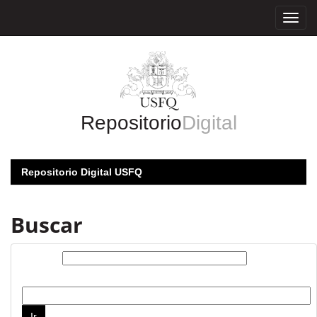
Skip
navigation
Repositorio
Digital
Repositorio Digital USFQ
Buscar
Buscar:
por