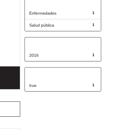
Título
Enfermedades
1
Salud pública
1
Fecha de lanzamiento
2016
1
Has File(s)
true
1