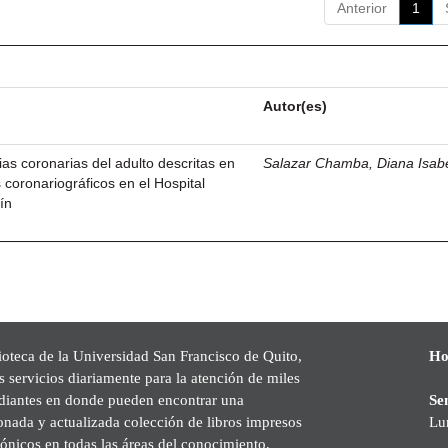
Anterior
1
Autor(es)
rias coronarias del adulto descritas en
Salazar Chamba, Diana Isab
 coronariográficos en el Hospital
ín
ioteca de la Universidad San Francisco de Quito,
Ho
s servicios diariamente para la atención de miles
udiantes en donde pueden encontrar una
Se
onada y actualizada colección de libros impresos
Lu
rónicos en todas las áreas del conocimiento,