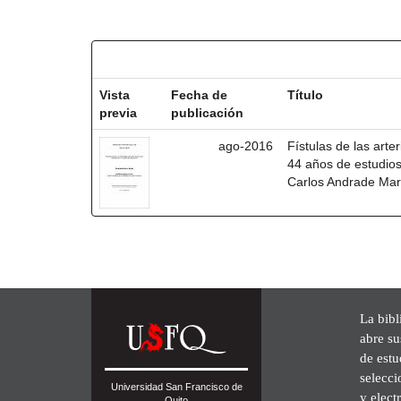
Resultados por ítem:
Vista
Fecha de
Título
previa
publicación
ago-2016
Fístulas de las arte
44 años de estudios
Carlos Andrade Mar
La bibl
abre su
de est
selecci
Universidad San Francisco de
y elect
Quito