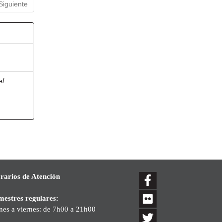
Siguiente
el
rarios de Atención
mestres regulares:
nes a viernes: de 7h00 a 21h00