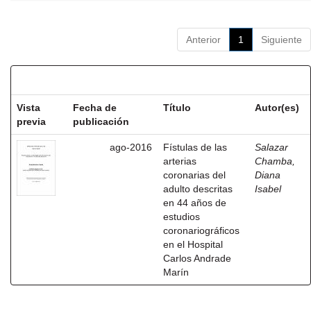
Anterior
1
Siguiente
Resultados por ítem:
Vista
Fecha de
Título
Autor(es)
previa
publicación
ago-2016
Fístulas de las
Salazar
arterias
Chamba,
coronarias del
Diana
adulto descritas
Isabel
en 44 años de
estudios
coronariográficos
en el Hospital
Carlos Andrade
Marín