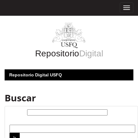
Skip
navigation
Repositorio
Digital
Repositorio Digital USFQ
Buscar
Buscar:
por