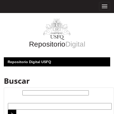
Skip
navigation
Repositorio
Digital
Repositorio Digital USFQ
Buscar
Buscar:
por