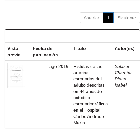
Anterior
1
Siguiente
Resultados por ítem:
Vista
Fecha de
Título
Autor(es)
previa
publicación
ago-2016
Fístulas de las
Salazar
arterias
Chamba,
coronarias del
Diana
adulto descritas
Isabel
en 44 años de
estudios
coronariográficos
en el Hospital
Carlos Andrade
Marín