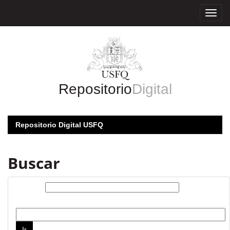
Skip
navigation
Repositorio
Digital
Repositorio Digital USFQ
Buscar
Buscar:
por